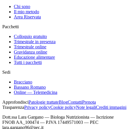
Chi sono
Il mio metodo
Area Riservata
Pacchetti
Colloquio gratuito
Trimestrale in presenza
Trimestrale online
Gravidanza online
Educazione alimentare
Tutti i pacchetti
Sedi
Bracciano
Bassano Romano
Online — Telemedicina
Approfondisci
Patologie trattate
Blog
Contatti
Prenota
Trasparenza
Privacy policy
Cookie policy
Note legali
Crediti immagini
Dott.ssa Lara Gargano — Biologa Nutrizionista — Iscrizione
FNOB AA_100474 — P.IVA 17449571003 — PEC
lara.gargano96@pec.it