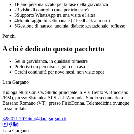
1
Piano personalizzato per la fase della gravidanza
2
3 visite di controllo (una per trimestre)
3
Supporto WhatsApp tra una visita e l'altra
4
Monitoraggio bi-settimanale (2 feedback al mese)
5
Gestione di nausea, anemia, diabete gestazionale, reflusso
Per chi
A chi è dedicato questo pacchetto
Sei in gravidanza, in qualsiasi trimestre
Preferisci un percorso seguito da casa
Cerchi continuità per nove mesi, non visite spot
Lara Gargano
Biologa Nutrizionista. Studio principale in Via Trento 9, Bracciano
(RM), presso Sistemica APS - LillArmonia. Studio secondario a
Bassano Romano (VT), presso FisioDonna. Telemedicina ovunque
tu sia in Italia.
328 071 7079
info@laragargano.it
Lara Gargano