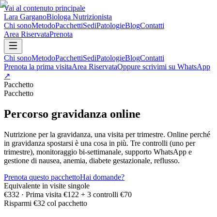
Vai al contenuto principale
Lara Gargano
Biologa Nutrizionista
Chi sono
Metodo
Pacchetti
Sedi
Patologie
Blog
Contatti
Area Riservata
Prenota
Chi sono
Metodo
Pacchetti
Sedi
Patologie
Blog
Contatti
Prenota la prima visita
Area Riservata
Oppure scrivimi su WhatsApp
↗
Pacchetto
Pacchetto
Percorso gravidanza online
Nutrizione per la gravidanza, una visita per trimestre. Online perché
in gravidanza spostarsi è una cosa in più. Tre controlli (uno per
trimestre), monitoraggio bi-settimanale, supporto WhatsApp e
gestione di nausea, anemia, diabete gestazionale, reflusso.
Prenota questo pacchetto
Hai domande?
Equivalente in visite singole
€
332
·
Prima visita €122 + 3 controlli €70
Risparmi €
32
col pacchetto