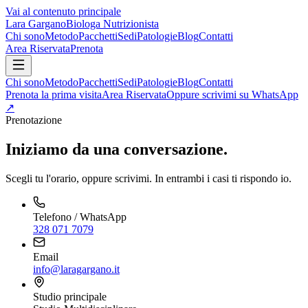
Vai al contenuto principale
Lara Gargano
Biologa Nutrizionista
Chi sono
Metodo
Pacchetti
Sedi
Patologie
Blog
Contatti
Area Riservata
Prenota
Chi sono
Metodo
Pacchetti
Sedi
Patologie
Blog
Contatti
Prenota la prima visita
Area Riservata
Oppure scrivimi su WhatsApp
↗
Prenotazione
Iniziamo da una conversazione.
Scegli tu l'orario, oppure scrivimi. In entrambi i casi ti rispondo io.
Telefono / WhatsApp
328 071 7079
Email
info@laragargano.it
Studio principale